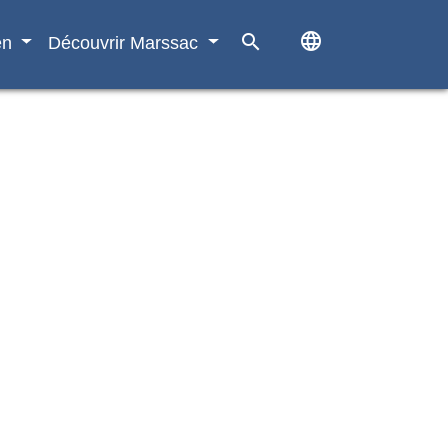
language
search
en
Découvrir Marssac