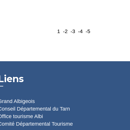
1
-2
-3
-4
-5
Liens
Grand Albigeois
Conseil Départemental du Tarn
Office tourisme Albi
Comité Départemental Tourisme