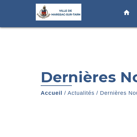
home
Dernières N
Accueil
/
Actualités
/
Dernières No