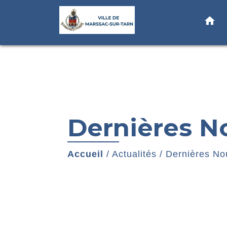
home
Dernières N
Accueil
/
Actualités
/
Dernières No