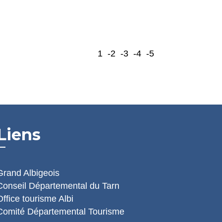
1
-2
-3
-4
-5
Liens
Grand Albigeois
Conseil Départemental du Tarn
Office tourisme Albi
Comité Départemental Tourisme