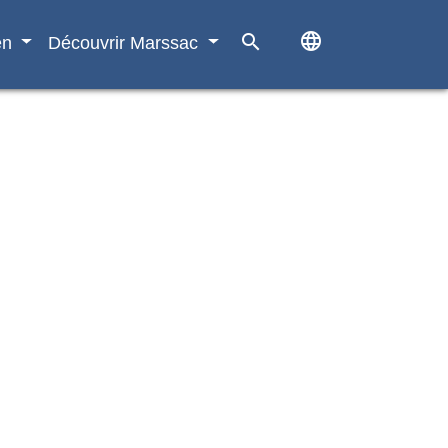
language
search
en
Découvrir Marssac