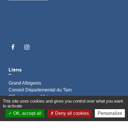
Liens
Grand Albigeois
Conseil Départemental du Tarn
Office tourisme Albi
This site uses cookies and gives you control over what you want
Comité Départemental Tourisme
to activate
OK, accept all
Deny all cookies
Personalize
Mentions légales
-
Politique de confidentialité
-