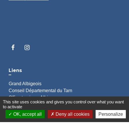
Liens
Grand Albigeois
Conseil Départemental du Tarn
Office tourisme Albi
This site uses cookies and gives you control over what you want
Comité Départemental Tourisme
to activate
OK, accept all
Deny all cookies
Personalize
Mentions légales
-
Politique de confidentialité
-