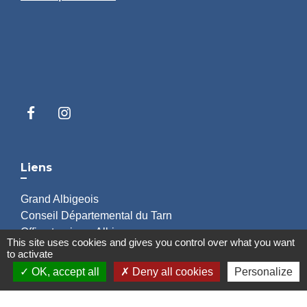
Liens
Grand Albigeois
Conseil Départemental du Tarn
Office tourisme Albi
This site uses cookies and gives you control over what you want
Comité Départemental Tourisme
to activate
OK, accept all
Deny all cookies
Personalize
Mentions légales
-
Politique de confidentialité
-