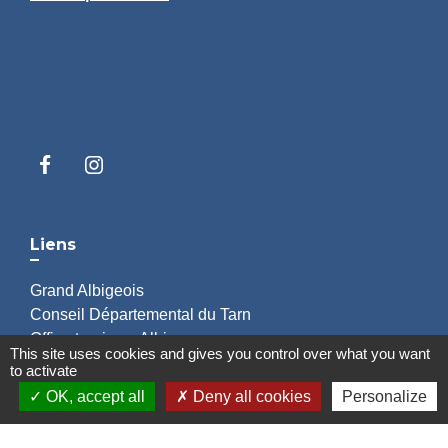
Liens
Grand Albigeois
Conseil Départemental du Tarn
Office tourisme Albi
This site uses cookies and gives you control over what you want
Comité Départemental Tourisme
to activate
OK, accept all
Deny all cookies
Personalize
Mentions légales
-
Politique de confidentialité
-