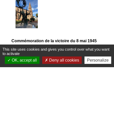
Commémoration de la victoire du 8 mai 1945
Retour en images sur la commémoration du 8 mai
This site uses cookies and gives you control over what you want
to activate
qui a eu lieu aux monuments aux morts
OK, accept all
Deny all cookies
Personalize
1
-2
-3
-4
-5
Contacts
Mairie de Marssac-sur-Tarn