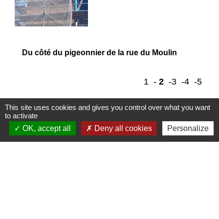
Du côté du pigeonnier de la rue du Moulin
1
-
2
-3
-4
-5
This site uses cookies and gives you control over what you want
to activate
OK, accept all
Deny all cookies
Personalize
Contacts
Mairie de Marssac-sur-Tarn
2 Rue Tonimarié
81150 Marssac-sur-Tarn - FRANCE
+33 5 63 55 40 47
accueil@marssac-sur-tarn.fr