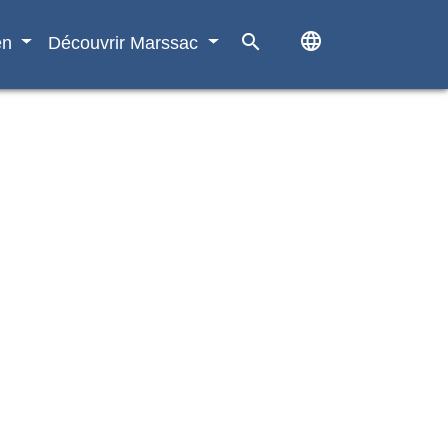
language
search
en
Découvrir Marssac