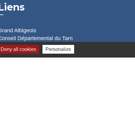
Liens
Grand Albigeois
Conseil Départemental du Tarn
Office tourisme Albi
Deny all cookies
Personalize
Comité Départemental Tourisme