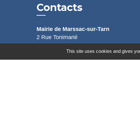
Contacts
Mairie de Marssac-sur-Tarn
2 Rue Tonimarié
81150 Marssac-sur-Tarn - FRANCE
This site uses cookies and gives you
+33 5 63 55 40 47
accueil@marssac-sur-tarn.fr
Lien vers les HORAIRES et CONTACT
de chaque service