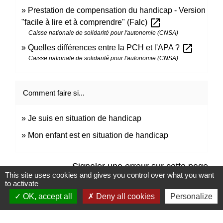
Prestation de compensation du handicap - Version
open_in_new
"facile à lire et à comprendre" (Falc)
Caisse nationale de solidarité pour l'autonomie (CNSA)
open_in_new
Quelles différences entre la PCH et l'APA ?
Caisse nationale de solidarité pour l'autonomie (CNSA)
Comment faire si...
Je suis en situation de handicap
Mon enfant est en situation de handicap
Signaler une erreur sur cette page
This site uses cookies and gives you control over what you want
to activate
OK, accept all
Deny all cookies
Personalize