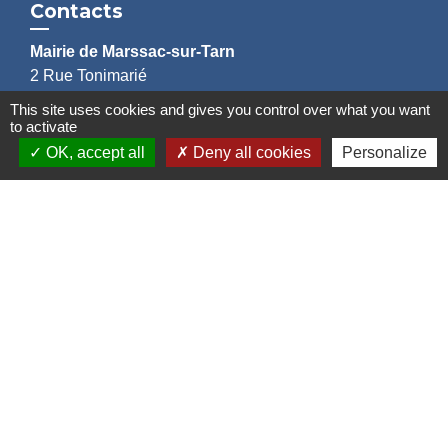
Contacts
Mairie de Marssac-sur-Tarn
2 Rue Tonimarié
81150 Marssac-sur-Tarn - FRANCE
This site uses cookies and gives you control over what you want
+33 5 63 55 40 47
to activate
accueil@marssac-sur-tarn.fr
OK, accept all
Deny all cookies
Personalize
Lien vers les HORAIRES et CONTACTS
de chaque service