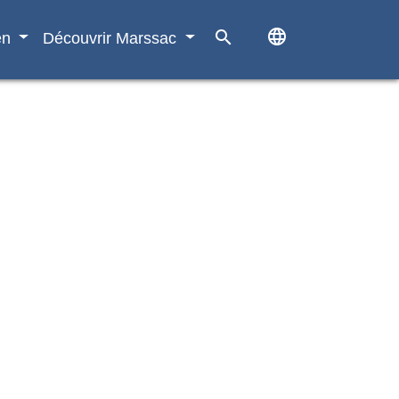
language
search
en
Découvrir Marssac