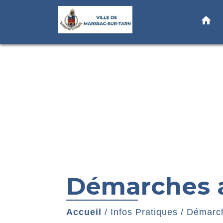
home
Démarches a
Accueil
/
Infos Pratiques
/
Démarch