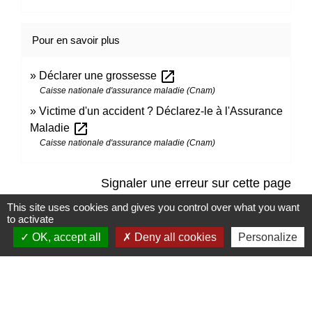
Pour en savoir plus
open_in_new
Déclarer une grossesse
Caisse nationale d'assurance maladie (Cnam)
Victime d'un accident ? Déclarez-le à l'Assurance
open_in_new
Maladie
Caisse nationale d'assurance maladie (Cnam)
Signaler une erreur sur cette page
This site uses cookies and gives you control over what you want
to activate
OK, accept all
Deny all cookies
Personalize
Contacts
Mairie de Marssac-sur-Tarn