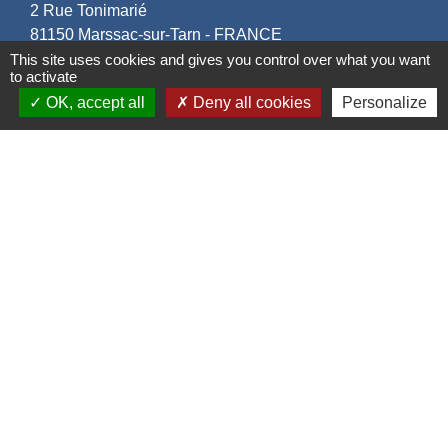
2 Rue Tonimarié
81150 Marssac-sur-Tarn - FRANCE
+33 5 63 55 40 47
This site uses cookies and gives you control over what you want
to activate
accueil@marssac-sur-tarn.fr
OK, accept all
Deny all cookies
Personalize
Lien vers les HORAIRES et CONTACTS
de chaque service
Liens
Grand Albigeois