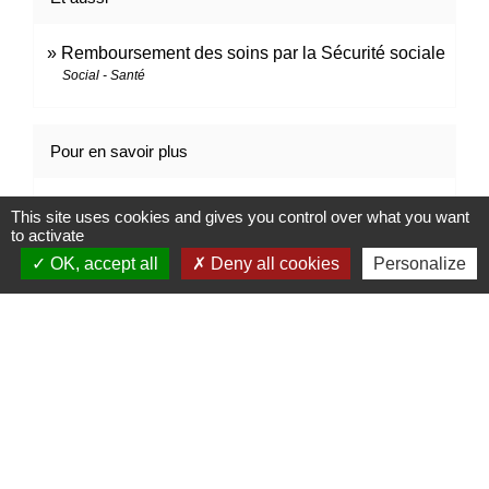
Remboursement des soins par la Sécurité sociale
Social - Santé
Pour en savoir plus
open_in_new
Comprendre votre numéro de sécurité sociale
This site uses cookies and gives you control over what you want
Caisse nationale d'assurance maladie (Cnam)
to activate
OK, accept all
Deny all cookies
Personalize
Signaler une erreur sur cette page
Contacts
Mairie de Marssac-sur-Tarn