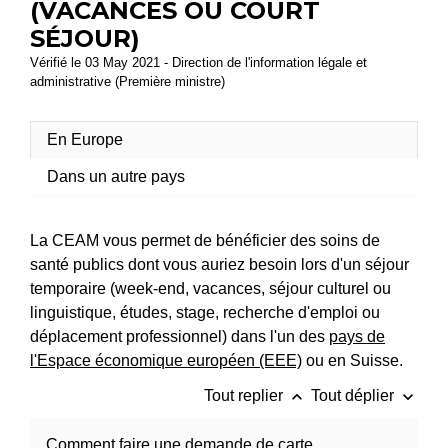
(VACANCES OU COURT
SÉJOUR)
Vérifié le 03 May 2021 - Direction de l'information légale et
administrative (Première ministre)
En Europe
Dans un autre pays
La CEAM vous permet de bénéficier des soins de
santé publics dont vous auriez besoin lors d'un séjour
temporaire (week-end, vacances, séjour culturel ou
linguistique, études, stage, recherche d'emploi ou
déplacement professionnel) dans l'un des
pays de
l'Espace économique européen (EEE)
ou en Suisse.
keyboard_arrow_up
keyboard_arrow_down
Tout replier
Tout déplier
Comment faire une demande de carte