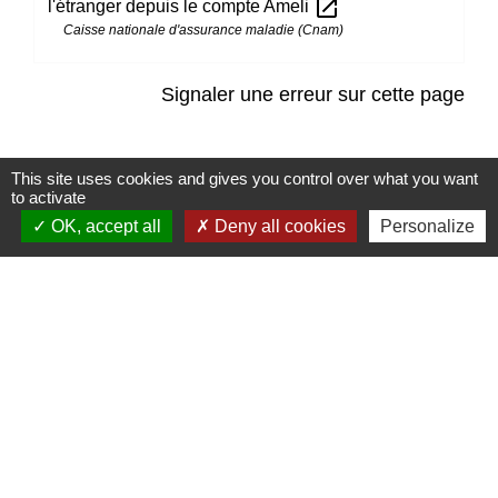
open_in_new
l'étranger depuis le compte Ameli
Caisse nationale d'assurance maladie (Cnam)
Signaler une erreur sur cette page
This site uses cookies and gives you control over what you want
to activate
OK, accept all
Deny all cookies
Personalize
Contacts
Mairie de Marssac-sur-Tarn
2 Rue Tonimarié
81150 Marssac-sur-Tarn - FRANCE
+33 5 63 55 40 47
accueil@marssac-sur-tarn.fr
Lien vers les HORAIRES et CONTACTS
de chaque service