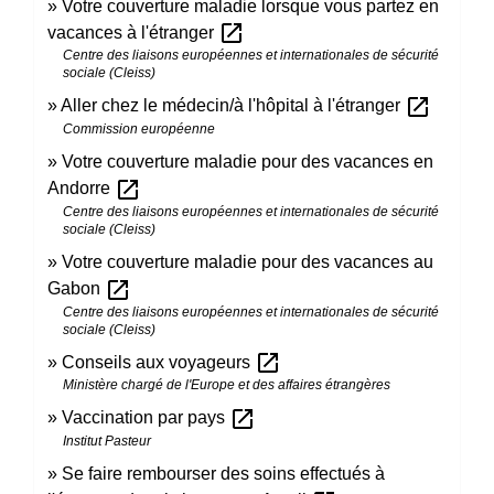
Votre couverture maladie lorsque vous partez en
open_in_new
vacances à l'étranger
Centre des liaisons européennes et internationales de sécurité
sociale (Cleiss)
open_in_new
Aller chez le médecin/à l'hôpital à l'étranger
Commission européenne
Votre couverture maladie pour des vacances en
open_in_new
Andorre
Centre des liaisons européennes et internationales de sécurité
sociale (Cleiss)
Votre couverture maladie pour des vacances au
open_in_new
Gabon
Centre des liaisons européennes et internationales de sécurité
sociale (Cleiss)
open_in_new
Conseils aux voyageurs
Ministère chargé de l'Europe et des affaires étrangères
open_in_new
Vaccination par pays
Institut Pasteur
Se faire rembourser des soins effectués à