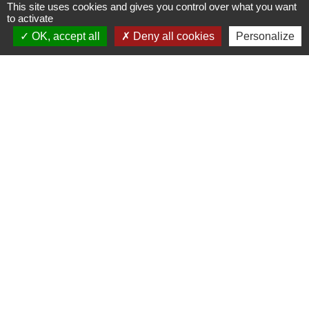
This site uses cookies and gives you control over what you want
to activate
OK, accept all
Deny all cookies
Personalize
Liens
Grand Albigeois
Conseil Départemental du Tarn
Office tourisme Albi
Comité Départemental Tourisme
Mentions légales
-
Politique de confidentialité
-
Accessibilité
-
Plan du site
-
Gestion des cookies