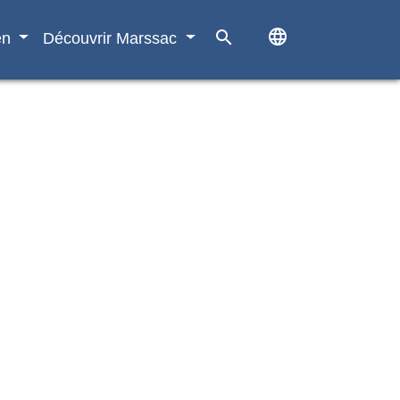
language
search
en
Découvrir Marssac