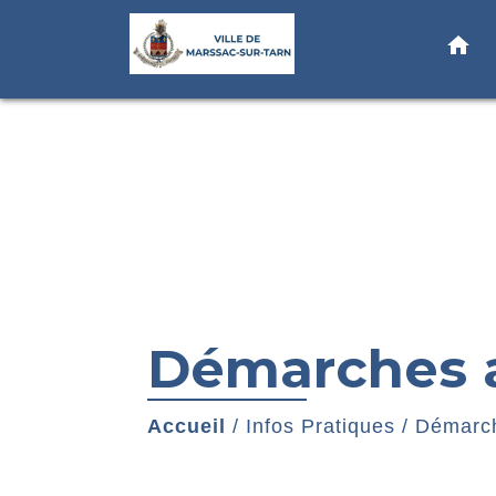
home
Démarches a
Accueil
/
Infos Pratiques
/
Démarch