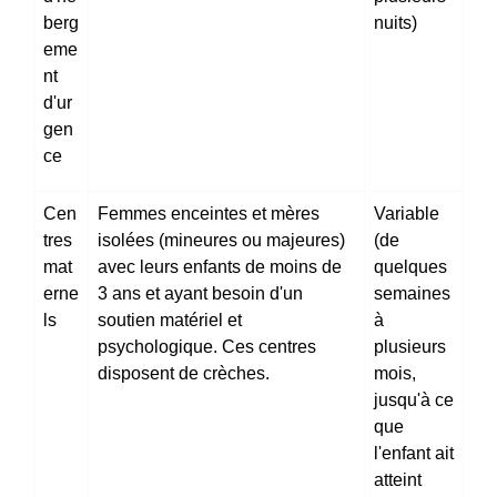
berg
nuits)
eme
nt
d'ur
gen
ce
Cen
Femmes enceintes et mères
Variable
tres
isolées (mineures ou majeures)
(de
mat
avec leurs enfants de moins de
quelques
erne
3 ans et ayant besoin d'un
semaines
ls
soutien matériel et
à
psychologique. Ces centres
plusieurs
disposent de crèches.
mois,
jusqu'à ce
que
l'enfant ait
atteint