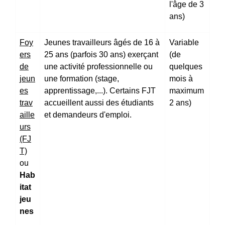
l'âge de 3
ans)
Foy
Jeunes travailleurs âgés de 16 à
Variable
ers
25 ans (parfois 30 ans) exerçant
(de
de
une activité professionnelle ou
quelques
jeun
une formation (stage,
mois à
es
apprentissage,...). Certains FJT
maximum
trav
accueillent aussi des étudiants
2 ans)
aille
et demandeurs d'emploi.
urs
(FJ
T)
ou
Hab
itat
jeu
nes