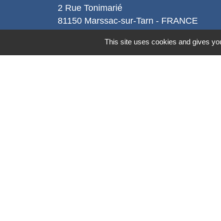
2 Rue Tonimarié
81150 Marssac-sur-Tarn - FRANCE
+33 5 63 55 40 47
This site uses cookies and gives you
accueil@marssac-sur-tarn.fr
Lien vers les HORAIRES et CONTACT
de chaque service
Mentions légales
-
Politique de confidenti