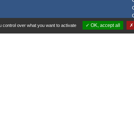
 control over what you want to activate
OK, accept all
S
alité
-
Accessibilité
-
Plan du site
-
Gestion des cookie