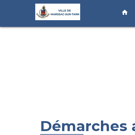
home
Démarches a