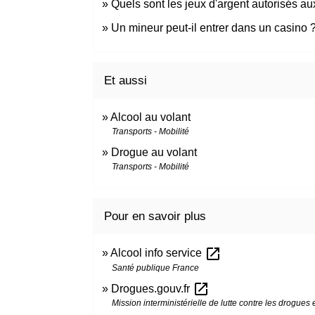
Quels sont les jeux d'argent autorisés a
Un mineur peut-il entrer dans un casino 
Et aussi
Alcool au volant
Transports - Mobilité
Drogue au volant
Transports - Mobilité
Pour en savoir plus
open_in_new
Alcool info service
Santé publique France
open_in_new
Drogues.gouv.fr
Mission interministérielle de lutte contre les drogues 