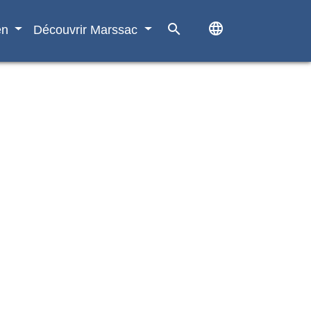
language
search
en
Découvrir Marssac