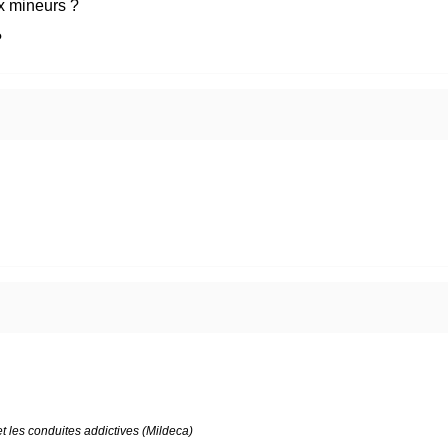
ux mineurs ?
?
et les conduites addictives (Mildeca)