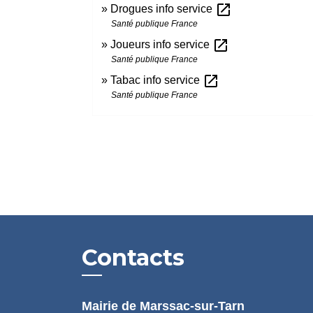
open_in_new
Drogues info service
Santé publique France
open_in_new
Joueurs info service
Santé publique France
open_in_new
Tabac info service
Santé publique France
Contacts
Mairie de Marssac-sur-Tarn