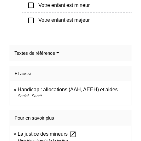
check_box_outline_blank
Votre enfant est mineur
check_box_outline_blank
Votre enfant est majeur
Textes de référence
Et aussi
Handicap : allocations (AAH, AEEH) et aides
Social - Santé
Pour en savoir plus
open_in_new
La justice des mineurs
Ministère chargé de la justice