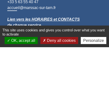
+33 5 63 55 40 47
accueil@marssac-sur-tarn.fr
Lien vers les HORAIRES et CONTACTS
de chaque service
This site uses cookies and gives you control over what you want
to activate
OK, accept all
Deny all cookies
Personalize
Liens
Grand Albigeois
Conseil Départemental du Tarn
Office tourisme Albi