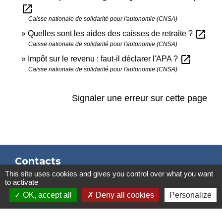
open_in_new
Caisse nationale de solidarité pour l'autonomie (CNSA)
open_in_new
Quelles sont les aides des caisses de retraite ?
Caisse nationale de solidarité pour l'autonomie (CNSA)
open_in_new
Impôt sur le revenu : faut-il déclarer l'APA ?
Caisse nationale de solidarité pour l'autonomie (CNSA)
Signaler une erreur sur cette page
Contacts
This site uses cookies and gives you control over what you want
Mairie de Marssac-sur-Tarn
to activate
2 Rue Tonimarié
OK, accept all
Deny all cookies
Personalize
81150 Marssac-sur-Tarn - FRANCE
+33 5 63 55 40 47