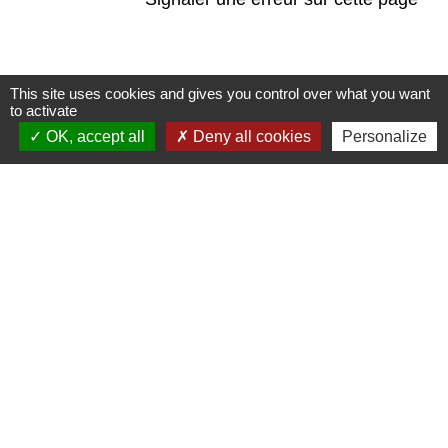
This site uses cookies and gives you control over what you want
to activate
Contacts
OK, accept all
Deny all cookies
Personalize
Mairie de Marssac-sur-Tarn
2 Rue Tonimarié
81150 Marssac-sur-Tarn - FRANCE
+33 5 63 55 40 47
accueil@marssac-sur-tarn.fr
Lien vers les HORAIRES et CONTACTS
de chaque service