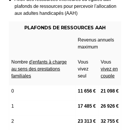
plafonds de ressources pour percevoir l'allocation
aux adultes handicapés (AAH)
PLAFONDS DE RESSOURCES AAH
Revenus annuels
maximum
Nombre
d'enfants à charge
Vous
Vous
au sens des prestations
vivez
vivez en
familiales
seul
couple
0
11 656 €
21 098 €
1
17 485 €
26 926 €
2
23 313 €
32 755 €