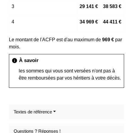
3
29 141 €
38 583 €
4
34 969 €
44 411 €
Le montant de l'ACFP est d'au maximum de
969 €
par
mois.
À savoir
info
les sommes qui vous sont versées n'ont pas à
être remboursées par vos héritiers à votre décès.
Textes de référence
Questions ? Réponses !