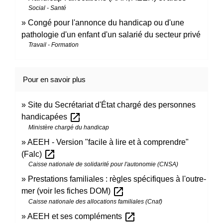
Social - Santé
Congé pour l'annonce du handicap ou d'une
pathologie d'un enfant d'un salarié du secteur privé
Travail - Formation
Pour en savoir plus
Site du Secrétariat d'État chargé des personnes
open_in_new
handicapées
Ministère chargé du handicap
AEEH - Version "facile à lire et à comprendre"
open_in_new
(Falc)
Caisse nationale de solidarité pour l'autonomie (CNSA)
Prestations familiales : règles spécifiques à l'outre-
open_in_new
mer (voir les fiches DOM)
Caisse nationale des allocations familiales (Cnaf)
open_in_new
AEEH et ses compléments