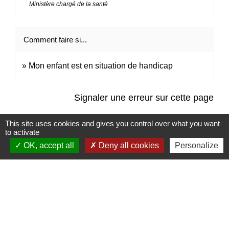
Ministère chargé de la santé
Comment faire si...
Mon enfant est en situation de handicap
Signaler une erreur sur cette page
This site uses cookies and gives you control over what you want
to activate
OK, accept all
Deny all cookies
Personalize
Contacts
Mairie de Marssac-sur-Tarn
2 Rue Tonimarié
81150 Marssac-sur-Tarn - FRANCE
+33 5 63 55 40 47