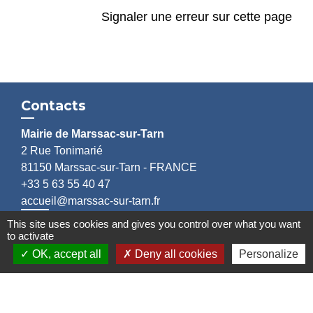
Signaler une erreur sur cette page
Contacts
Mairie de Marssac-sur-Tarn
2 Rue Tonimarié
81150 Marssac-sur-Tarn - FRANCE
+33 5 63 55 40 47
accueil@marssac-sur-tarn.fr
This site uses cookies and gives you control over what you want
Lien vers les HORAIRES et CONTACTS
to activate
de chaque service
OK, accept all
Deny all cookies
Personalize