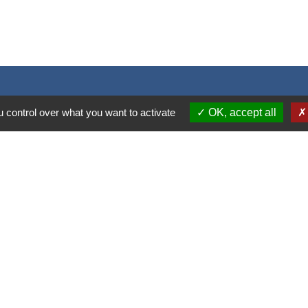
 control over what you want to activate
OK, accept all
S