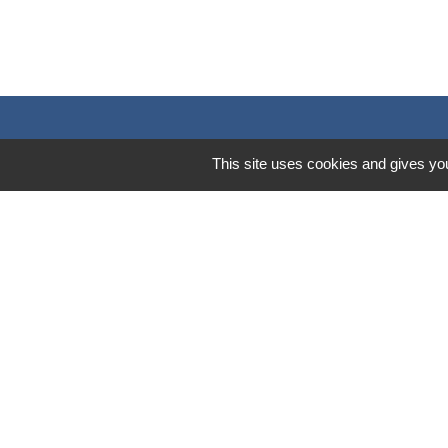
Contacts
This site uses cookies and gives you
Mairie de Marssac-sur-Tarn
2 Rue Tonimarié
81150 Marssac-sur-Tarn - FRANCE
+33 5 63 55 40 47
accueil@marssac-sur-tarn.fr
Lien vers les HORAIRES et CONTACT
de chaque service