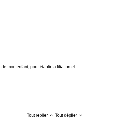
 mon enfant, pour établir la filiation et
keyboard_arrow_up
keyboard_arrow_down
Tout replier
Tout déplier