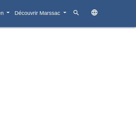
language
search
en
Découvrir Marssac