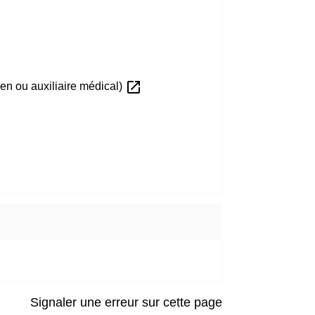
open_in_new
cien ou auxiliaire médical)
Signaler une erreur sur cette page