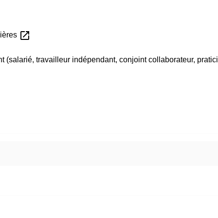
open_in_new
lières
t (salarié, travailleur indépendant, conjoint collaborateur, prati