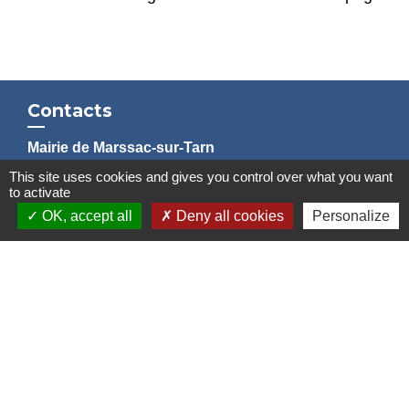
Contacts
Mairie de Marssac-sur-Tarn
2 Rue Tonimarié
This site uses cookies and gives you control over what you want
81150 Marssac-sur-Tarn - FRANCE
to activate
+33 5 63 55 40 47
OK, accept all
Deny all cookies
Personalize
accueil@marssac-sur-tarn.fr
Lien vers les HORAIRES et CONTACTS
de chaque service