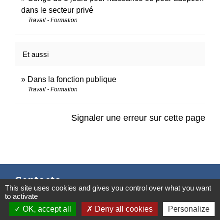
dans le secteur privé
Travail - Formation
Et aussi
Dans la fonction publique
Travail - Formation
Signaler une erreur sur cette page
Contacts
This site uses cookies and gives you control over what you want
to activate
Mairie de Marssac-sur-Tarn
OK, accept all
Deny all cookies
Personalize
2 Rue Tonimarié