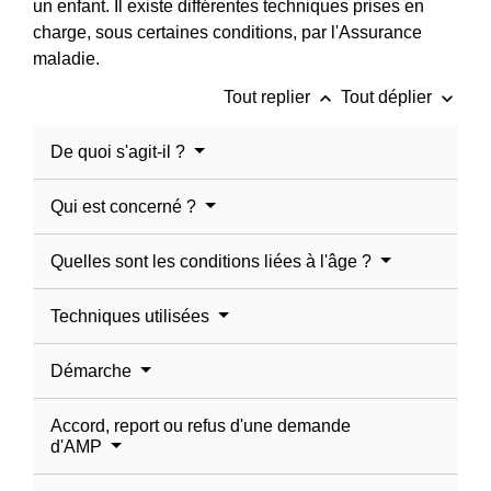
un enfant. Il existe différentes techniques prises en
charge, sous certaines conditions, par l'Assurance
maladie.
keyboard_arrow_up
keyboard_arrow_down
Tout replier
Tout déplier
De quoi s'agit-il ?
Qui est concerné ?
Quelles sont les conditions liées à l'âge ?
Techniques utilisées
Démarche
Accord, report ou refus d'une demande
d'AMP