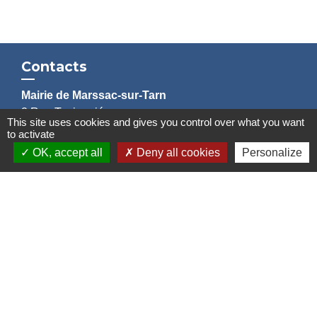
Contacts
Mairie de Marssac-sur-Tarn
2 Rue Tonimarié
This site uses cookies and gives you control over what you want
81150 Marssac-sur-Tarn - FRANCE
to activate
+33 5 63 55 40 47
OK, accept all
Deny all cookies
Personalize
accueil@marssac-sur-tarn.fr
Lien vers les HORAIRES et CONTACTS
de chaque service