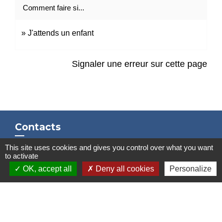
Comment faire si...
J'attends un enfant
Signaler une erreur sur cette page
Contacts
Mairie de Marssac-sur-Tarn
This site uses cookies and gives you control over what you want
to activate
2 Rue Tonimarié
OK, accept all
Deny all cookies
Personalize
81150 Marssac-sur-Tarn - FRANCE
+33 5 63 55 40 47
accueil@marssac-sur-tarn.fr
Lien vers les HORAIRES et CONTACTS