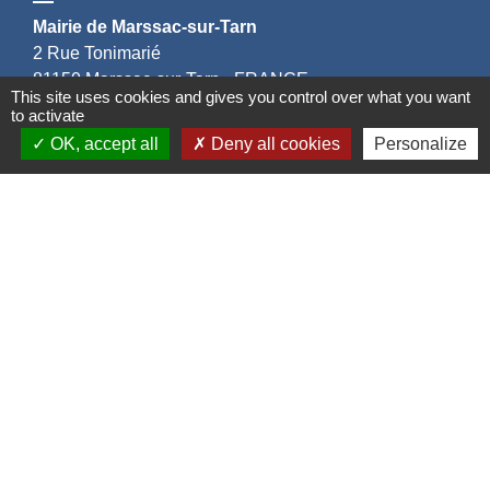
Mairie de Marssac-sur-Tarn
2 Rue Tonimarié
81150 Marssac-sur-Tarn - FRANCE
This site uses cookies and gives you control over what you want
+33 5 63 55 40 47
to activate
accueil@marssac-sur-tarn.fr
OK, accept all
Deny all cookies
Personalize
Lien vers les HORAIRES et CONTACTS
de chaque service
Liens