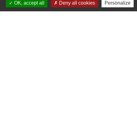
Mairie de Marssac-sur-Tarn
OK, accept all
Deny all cookies
Personalize
2 Rue Tonimarié
81150 Marssac-sur-Tarn - FRANCE
+33 5 63 55 40 47
accueil@marssac-sur-tarn.fr
Lien vers les HORAIRES et CONTACTS
de chaque service
Liens