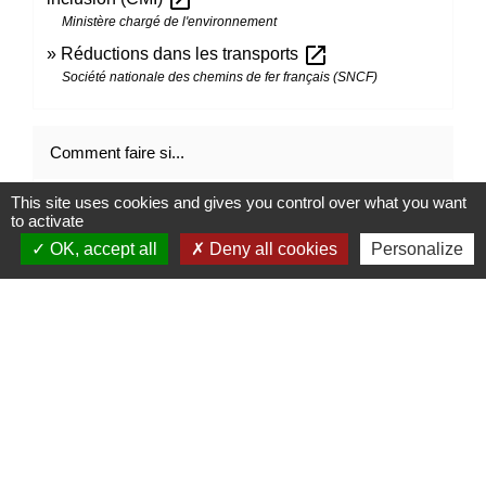
Ministère chargé de l'environnement
open_in_new
Réductions dans les transports
Société nationale des chemins de fer français (SNCF)
Comment faire si...
This site uses cookies and gives you control over what you want
Je suis en situation de handicap
to activate
OK, accept all
Deny all cookies
Personalize
Signaler une erreur sur cette page
Contacts
Mairie de Marssac-sur-Tarn
2 Rue Tonimarié