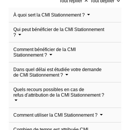
keyboard_arrow_up
keyboard_arrow_down
Tout replier
Tout déplier
À quoi sert la CMI Stationnement ?
Qui peut bénéficier de la CMI Stationnement
?
Comment bénéficier de la CMI
Stationnement ?
Dans quel délai est étudiée votre demande
de CMI Stationnement ?
Quels recours possibles en cas de
refus d'attribution de la CMI Stationnement ?
Comment utiliser la CMI Stationnement ?
Combien de temps est attribuée CMI