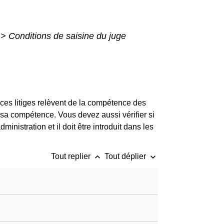
>
Conditions de saisine du juge
e ces litiges relèvent de la compétence des
de sa compétence. Vous devez aussi vérifier si
ministration et il doit être introduit dans les
keyboard_arrow_up
keyboard_arrow_down
Tout replier
Tout déplier