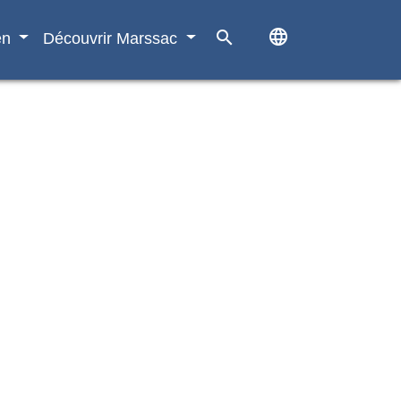
language
search
en
Découvrir Marssac