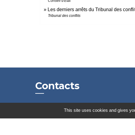
Conseil d'État
Les derniers arrêts du Tribunal des confl
Tribunal des conflits
Contacts
Mairie de Marssac-sur-Tarn
This site uses cookies and gives you
2 Rue Tonimarié
81150 Marssac-sur-Tarn - FRANCE
+33 5 63 55 40 47