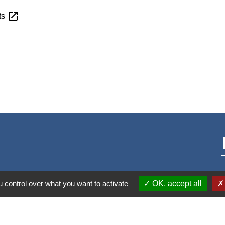
open_in_new
its
 control over what you want to activate
OK, accept all