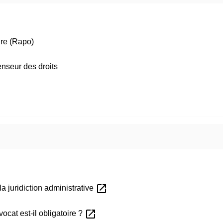
ire (Rapo)
fenseur des droits
open_in_new
a juridiction administrative
open_in_new
ocat est-il obligatoire ?