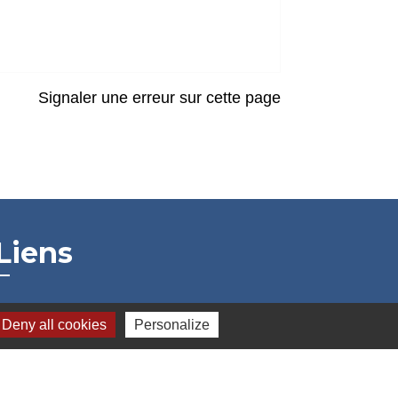
Signaler une erreur sur cette page
Liens
Grand Albigeois
Deny all cookies
Personalize
Conseil Départemental du Tarn
Office tourisme Albi
Comité Départemental Tourisme