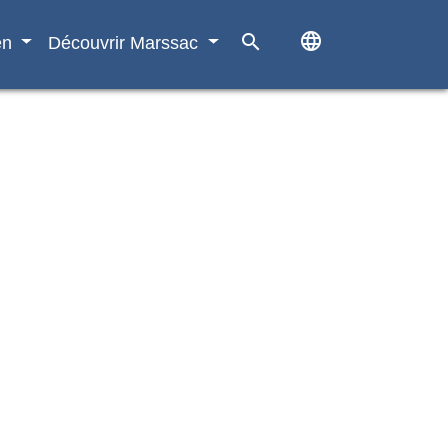
language
search
en
Découvrir Marssac