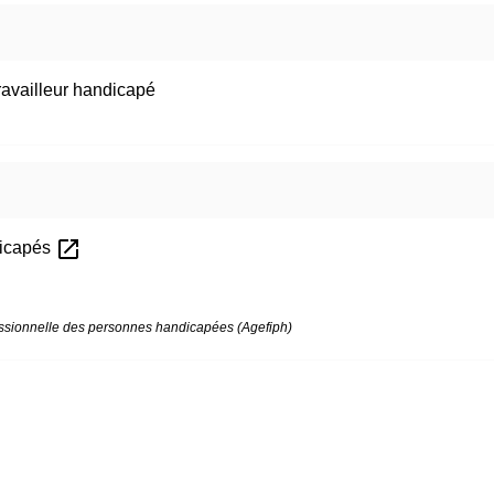
ravailleur handicapé
open_in_new
dicapés
fessionnelle des personnes handicapées (Agefiph)