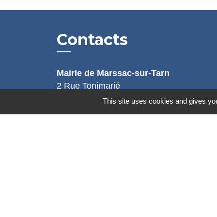
Contacts
Mairie de Marssac-sur-Tarn
2 Rue Tonimarié
81150 Marssac-sur-Tarn - FRANCE
This site uses cookies and gives you
+33 5 63 55 40 47
accueil@marssac-sur-tarn.fr
Lien vers les HORAIRES et CONTACT
de chaque service