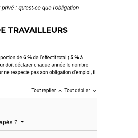
privé : qu'est-ce que l'obligation
DE TRAVAILLEURS
oportion de
6 %
de l'effectif total (
5 %
à
yeur doit déclarer chaque année le nombre
ur ne respecte pas son obligation d'emploi, il
keyboard_arrow_up
keyboard_arrow_down
Tout replier
Tout déplier
icapés ?