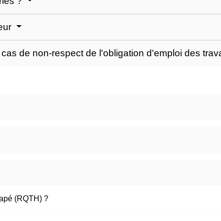
riés ?
yeur
as de non-respect de l'obligation d'emploi des trav
capé (RQTH) ?