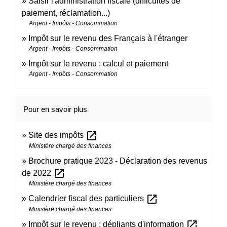
Saisir l'administration fiscale (difficultés de
paiement, réclamation...)
Argent - Impôts - Consommation
Impôt sur le revenu des Français à l'étranger
Argent - Impôts - Consommation
Impôt sur le revenu : calcul et paiement
Argent - Impôts - Consommation
Pour en savoir plus
open_in_new
Site des impôts
Ministère chargé des finances
Brochure pratique 2023 - Déclaration des revenus
open_in_new
de 2022
Ministère chargé des finances
open_in_new
Calendrier fiscal des particuliers
Ministère chargé des finances
open_in_new
Impôt sur le revenu : dépliants d'information