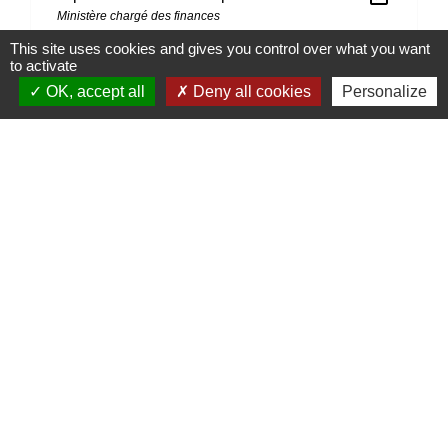
Ministère chargé des finances
This site uses cookies and gives you control over what you want
to activate
Signaler une erreur sur cette page
OK, accept all
Deny all cookies
Personalize
Contacts
Mairie de Marssac-sur-Tarn
2 Rue Tonimarié
81150 Marssac-sur-Tarn - FRANCE
+33 5 63 55 40 47
accueil@marssac-sur-tarn.fr
Lien vers les HORAIRES et CONTACTS
de chaque service