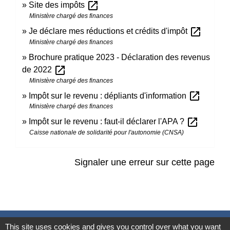
open_in_new
Site des impôts
Ministère chargé des finances
open_in_new
Je déclare mes réductions et crédits d'impôt
Ministère chargé des finances
Brochure pratique 2023 - Déclaration des revenus
open_in_new
de 2022
Ministère chargé des finances
open_in_new
Impôt sur le revenu : dépliants d'information
Ministère chargé des finances
open_in_new
Impôt sur le revenu : faut-il déclarer l'APA ?
Caisse nationale de solidarité pour l'autonomie (CNSA)
Signaler une erreur sur cette page
Contacts
This site uses cookies and gives you control over what you want