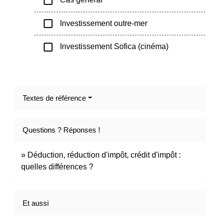
check_box_outline_blank
check_box_outline_blank
Investissement outre-mer
check_box_outline_blank
Investissement Sofica (cinéma)
Textes de référence
Questions ? Réponses !
Déduction, réduction d'impôt, crédit d'impôt :
quelles différences ?
Et aussi