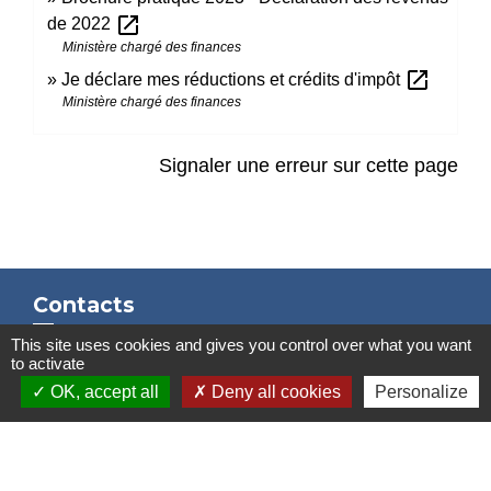
open_in_new
de 2022
Ministère chargé des finances
open_in_new
Je déclare mes réductions et crédits d'impôt
Ministère chargé des finances
Signaler une erreur sur cette page
Contacts
This site uses cookies and gives you control over what you want
Mairie de Marssac-sur-Tarn
to activate
2 Rue Tonimarié
OK, accept all
Deny all cookies
Personalize
81150 Marssac-sur-Tarn - FRANCE
+33 5 63 55 40 47
accueil@marssac-sur-tarn.fr