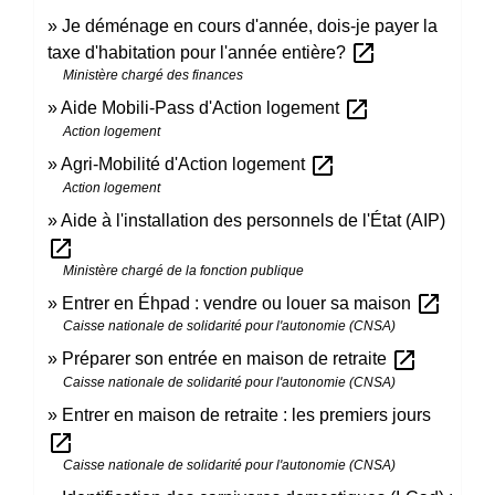
Je déménage en cours d'année, dois-je payer la
open_in_new
taxe d'habitation pour l'année entière?
Ministère chargé des finances
open_in_new
Aide Mobili-Pass d'Action logement
Action logement
open_in_new
Agri-Mobilité d'Action logement
Action logement
Aide à l'installation des personnels de l'État (AIP)
open_in_new
Ministère chargé de la fonction publique
open_in_new
Entrer en Éhpad : vendre ou louer sa maison
Caisse nationale de solidarité pour l'autonomie (CNSA)
open_in_new
Préparer son entrée en maison de retraite
Caisse nationale de solidarité pour l'autonomie (CNSA)
Entrer en maison de retraite : les premiers jours
open_in_new
Caisse nationale de solidarité pour l'autonomie (CNSA)