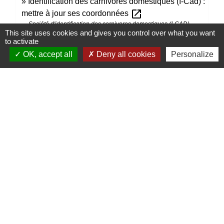
Identification des carnivores domestiques (I-Cad) :
open_in_new
mettre à jour ses coordonnées
Société d'identification des carnivores domestiques (I-CAD)
This site uses cookies and gives you control over what you want
to activate
OK, accept all
Deny all cookies
Personalize
Comment faire si...
Je pars de chez mes parents
Signaler une erreur sur cette page
Contacts
Mairie de Marssac-sur-Tarn
2 Rue Tonimarié
81150 Marssac-sur-Tarn - FRANCE