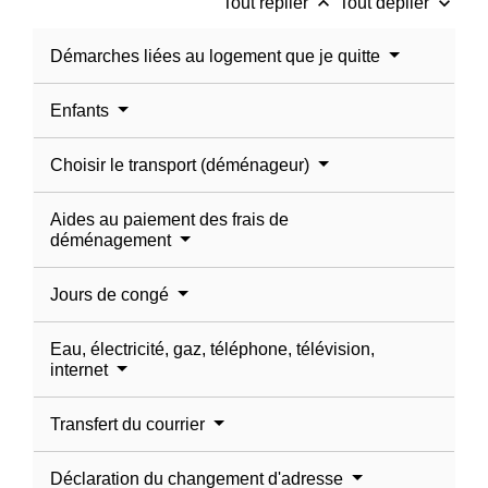
keyboard_arrow_up
keyboard_arrow_down
Tout replier
Tout déplier
Démarches liées au logement que je quitte
Enfants
Choisir le transport (déménageur)
Aides au paiement des frais de
déménagement
Jours de congé
Eau, électricité, gaz, téléphone, télévision,
internet
Transfert du courrier
Déclaration du changement d'adresse