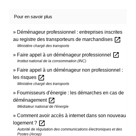
Pour en savoir plus
Déménageur professionnel : entreprises inscrites
open_in_new
au registre des transporteurs de marchandises
Ministère chargé des transports
open_in_new
Faire appel à un déménageur professionnel
Institut national de la consommation (INC)
Faire appel à un déménageur non professionnel :
open_in_new
les risques
Ministère chargé des transports
Fournisseurs d'énergie : les démarches en cas de
open_in_new
déménagement
Médiateur national de l'énergie
Comment avoir accès à internet dans son nouveau
open_in_new
logement ?
Autorité de régulation des communications électroniques et des
Postes (Arcep)