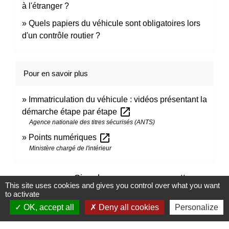
à l'étranger ?
Quels papiers du véhicule sont obligatoires lors
d'un contrôle routier ?
Pour en savoir plus
Immatriculation du véhicule : vidéos présentant la
open_in_new
démarche étape par étape
Agence nationale des titres sécurisés (ANTS)
open_in_new
Points numériques
Ministère chargé de l'intérieur
Signaler une erreur sur cette page
This site uses cookies and gives you control over what you want
to activate
OK, accept all
Deny all cookies
Personalize