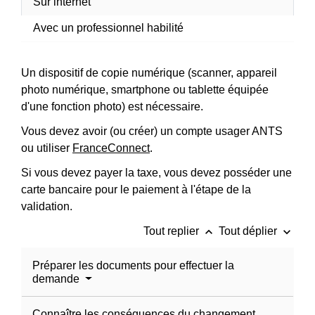
Sur internet
Avec un professionnel habilité
Un dispositif de copie numérique (scanner, appareil
photo numérique, smartphone ou tablette équipée
d'une fonction photo) est nécessaire.
Vous devez avoir (ou créer) un compte usager ANTS
ou utiliser
FranceConnect
.
Si vous devez payer la taxe, vous devez posséder une
carte bancaire pour le paiement à l'étape de la
validation.
keyboard_arrow_up
keyboard_arrow_down
Tout replier
Tout déplier
Préparer les documents pour effectuer la
demande
Connaître les conséquences du changement