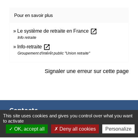
Pour en savoir plus
open_in_new
Le système de retraite en France
Info retraite
open_in_new
Info-retraite
Groupement d'intérêt public "Union retraite"
Signaler une erreur sur cette page
Contacts
This site uses cookies and gives you control over what you want
to activate
Mairie de Marssac-sur-Tarn
OK, accept all
Deny all cookies
Personalize
2 Rue Tonimarié
81150 Marssac-sur-Tarn - FRANCE