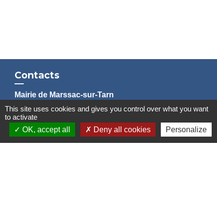
Contacts
Mairie de Marssac-sur-Tarn
2 Rue Tonimarié
This site uses cookies and gives you control over what you want
to activate
81150 Marssac-sur-Tarn - FRANCE
OK, accept all
Deny all cookies
Personalize
+33 5 63 55 40 47
accueil@marssac-sur-tarn.fr
Lien vers les HORAIRES et CONTACTS
de chaque service