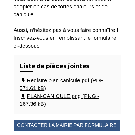
adopter en cas de fortes chaleurs et de
canicule.
Aussi, n’hésitez pas à vous faire connaître !
Inscrivez-vous en remplissant le formulaire
ci-dessous
Liste de pièces jointes
file_download
Registre plan canicule.pdf (PDF -
571.61 kB)
file_download
PLAN-CANICULE.png (PNG -
167.36 kB)
CONTACTER LA MAIRIE PAR FORMULAIRE