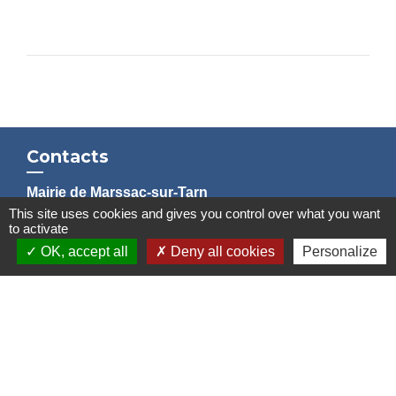
Contacts
Mairie de Marssac-sur-Tarn
This site uses cookies and gives you control over what you want
2 Rue Tonimarié
to activate
81150 Marssac-sur-Tarn - FRANCE
OK, accept all
Deny all cookies
Personalize
+33 5 63 55 40 47
accueil@marssac-sur-tarn.fr
Lien vers les HORAIRES et CONTACTS
de chaque service