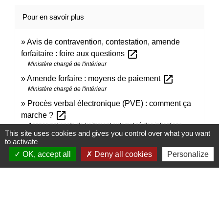
Pour en savoir plus
Avis de contravention, contestation, amende
open_in_new
forfaitaire : foire aux questions
Ministère chargé de l'intérieur
open_in_new
Amende forfaire : moyens de paiement
Ministère chargé de l'intérieur
Procès verbal électronique (PVE) : comment ça
open_in_new
marche ?
Agence nationale de traitement automatisé des infractions
This site uses cookies and gives you control over what you want
open_in_new
Dossier d'infraction
to activate
Ministère chargé de l'intérieur
OK, accept all
Deny all cookies
Personalize
Signaler une erreur sur cette page