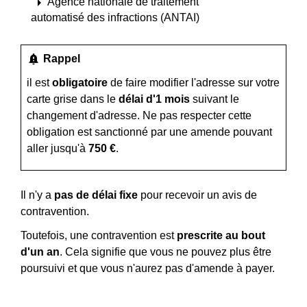
arrow_right
Agence nationale de traitement
automatisé des infractions (ANTAI)
notification_important
Rappel
il est
obligatoire
de
faire modifier l'adresse sur votre
carte grise
dans le
délai d'1 mois
suivant le
changement d'adresse. Ne pas respecter cette
obligation est sanctionné par une amende pouvant
aller jusqu'à
750 €
.
Il n'y a
pas de délai fixe
pour recevoir un avis de
contravention.
Toutefois, une contravention est
prescrite au bout
d'un an
. Cela signifie que vous ne pouvez plus être
poursuivi et que vous n'aurez pas d'amende à payer.