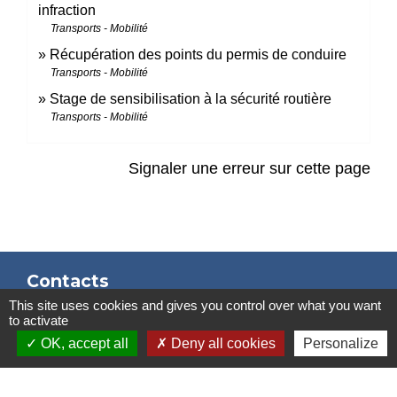
infraction
Transports - Mobilité
Récupération des points du permis de conduire
Transports - Mobilité
Stage de sensibilisation à la sécurité routière
Transports - Mobilité
Signaler une erreur sur cette page
Contacts
This site uses cookies and gives you control over what you want
Mairie de Marssac-sur-Tarn
to activate
2 Rue Tonimarié
OK, accept all
Deny all cookies
Personalize
81150 Marssac-sur-Tarn - FRANCE
+33 5 63 55 40 47