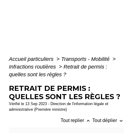
Accueil particuliers
>
Transports - Mobilité
>
Infractions routières
>
Retrait de permis :
quelles sont les règles ?
RETRAIT DE PERMIS :
QUELLES SONT LES RÈGLES ?
Vérifié le 13 Sep 2023 - Direction de l'information légale et
administrative (Première ministre)
keyboard_arrow_up
keyboard_arrow_down
Tout replier
Tout déplier