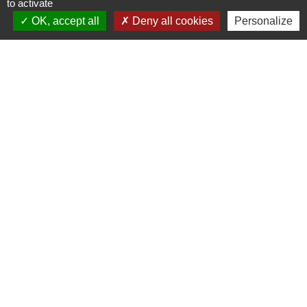
to activate
OK, accept all
Deny all cookies
Personalize
Lien vers les HORAIRES et CONTACTS
de chaque service
Liens
Grand Albigeois
Conseil Départemental du Tarn
Office tourisme Albi
Comité Départemental Tourisme