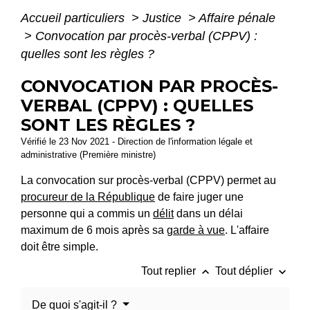
Accueil particuliers
>
Justice
>
Affaire pénale
>
Convocation par procès-verbal (CPPV) :
quelles sont les règles ?
CONVOCATION PAR PROCÈS-
VERBAL (CPPV) : QUELLES
SONT LES RÈGLES ?
Vérifié le 23 Nov 2021 - Direction de l'information légale et
administrative (Première ministre)
La convocation sur procès-verbal (CPPV) permet au
procureur de la République
de faire juger une
personne qui a commis un
délit
dans un délai
maximum de 6 mois après sa
garde à vue
. L'affaire
doit être simple.
keyboard_arrow_up
keyboard_arrow_down
Tout replier
Tout déplier
De quoi s'agit-il ?