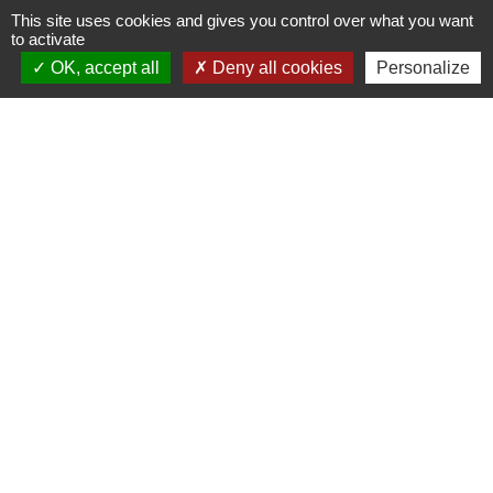
+33 5 63 55 40 47
This site uses cookies and gives you control over what you want
accueil@marssac-sur-tarn.fr
to activate
OK, accept all
Deny all cookies
Personalize
Lien vers les HORAIRES et CONTACTS
de chaque service
Liens
Grand Albigeois
Conseil Départemental du Tarn
Office tourisme Albi