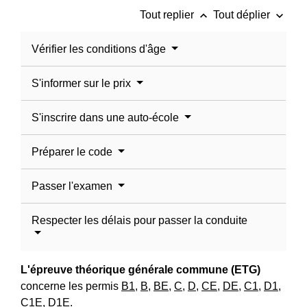
keyboard_arrow_up
keyboard_arrow_down
Tout replier
Tout déplier
Vérifier les conditions d'âge
S'informer sur le prix
S'inscrire dans une auto-école
Préparer le code
Passer l'examen
Respecter les délais pour passer la conduite
L'épreuve théorique générale commune (ETG)
concerne les permis
B1
,
B
,
BE
,
C
,
D
,
CE
,
DE
,
C1
,
D1
,
C1E
,
D1E
.