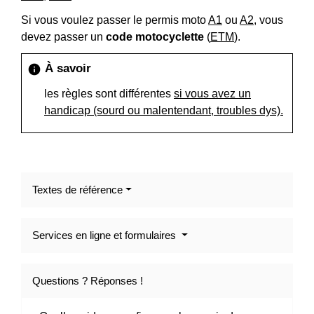
Si vous voulez passer le permis moto
A1
ou
A2
, vous
devez passer un
code motocyclette
(
ETM
).
À savoir
info
les règles sont différentes
si vous avez un
handicap (sourd ou malentendant, troubles dys).
Textes de référence
Services en ligne et formulaires
Questions ? Réponses !